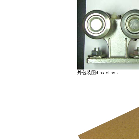
外包装图
/box view
：