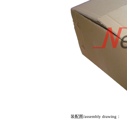
装配图
/assembly drawing
：