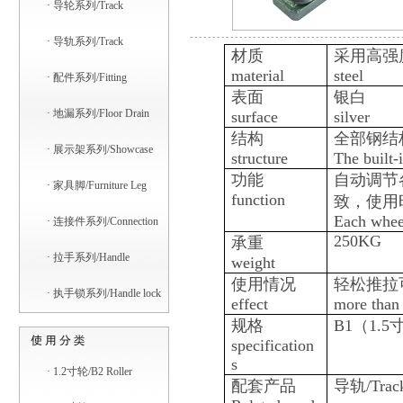
·
导轮系列/Track
·
导轨系列/Track
材质
采用高强
material
steel
·
配件系列/Fitting
表面
银白
·
地漏系列/Floor Drain
surface
silver
结构
全部钢结
·
展示架系列/Showcase
structure
The built-
功能
自动调节
·
家具脚/Furniture Leg
function
致，使用
Each wheel
·
连接件系列/Connection
250KG
承重
·
拉手系列/Handle
weight
使用情况
轻松推拉
·
执手锁系列/Handle lock
effect
more than
规格
B1
（
1.5
specification
s
·
1.2寸轮/B2 Roller
配套产品
导轨
/Trac