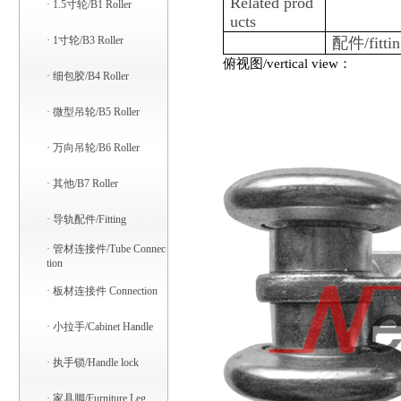
Related prod
·
1.5寸轮/B1 Roller
ucts
·
1寸轮/B3 Roller
配件
/fitti
俯视图
/vertical view
：
·
细包胶/B4 Roller
·
微型吊轮/B5 Roller
·
万向吊轮/B6 Roller
·
其他/B7 Roller
·
导轨配件/Fitting
·
管材连接件/Tube Connec
tion
·
板材连接件 Connection
·
小拉手/Cabinet Handle
·
执手锁/Handle lock
·
家具脚/Furniture Leg